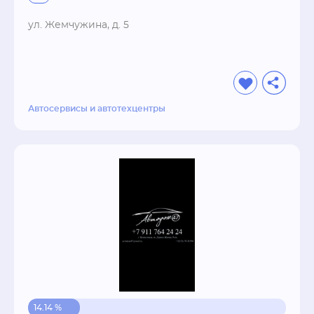
в Гатчине. Слесарные работы, покраска 
пятнами, покраска переходом любым цветом! 
ул. Жемчужина, д. 5
Восстановление и нанесение антигравия. 
Предпродажная подготовка авто и помощь в 
реализации!

У НАС САМЫЕ НИЗКИЕ ЦЕНЫ В ГОРОДЕ 
ГАТЧИНА НА КУЗОВНЫЕ РАБОТЫ!!

Автосервисы и автотехцентры
У нас вы сможете заказать любые 
автозапчасти БЕЗ НАЦЕНКИ! с доставкой! 
Запчасти поставляются как оригинал так и 
аналоги разных производителей, в том числе 
стекла на автомашину, оригинал или аналог. 
Прямые поставки за короткие сроки БЕЗ 
МАГАЗИННЫХ И КАКИХ ЛИБО НАКРУТОК !!!
14.14 %