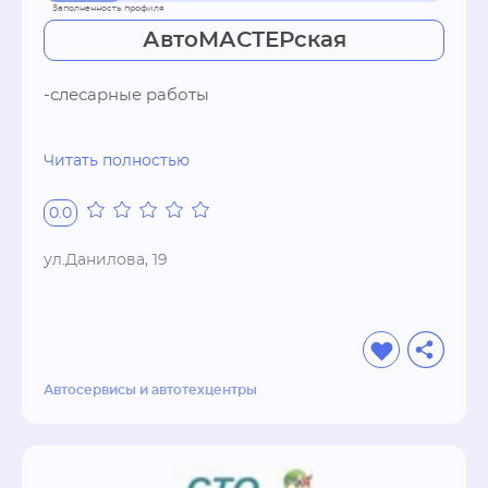
АвтоМАСТЕРская
-слесарные работы

-перевод на газ

Читать полностью
-компьютерная диагностика и чтение кодов 
0.0
неисправности

ул.Данилова, 19
-работы по электрике

-топливная система

-тормозная система

Автосервисы и автотехцентры
-полировка и консультация по покраске

-ремонт глушителей
