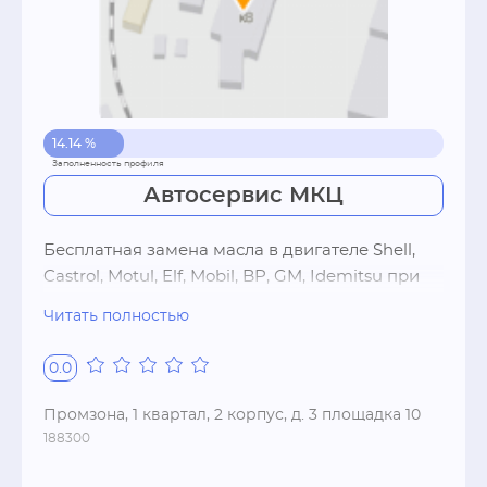
автосервисе!
14.14 %
Автосервис МКЦ
Бесплатная замена масла в двигателе Shell, 
Castrol, Motul, Elf, Mobil, BP, GM, Idemitsu при 
покупке.

Читать полностью
- Замена масла в АКПП, МКПП, ГУР, 
тормозной жидкости.

0.0
- Комплексный ремонт тормозной системы. 
Замена тормозных дисков, колодок, 
Промзона, 1 квартал, 2 корпус, д. 3 площадка 10
профилактика.

188300
- Ремонт подвески.

- Комплексное обслуживание 