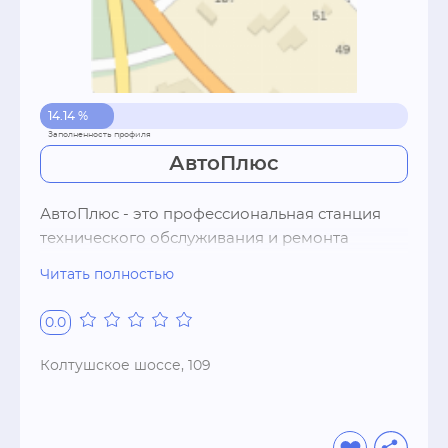
лампочки ит.д) на иномарки и отечественные 
автомобили. Наши продавцы помогут с 
подбором автозапчастей по цене и качеству и 
предложат на выбор как оригинальные, так и 
не оригинальные запчасти.

14.14 %
Если у вас есть неисправный автомобиль 
после ДТП наши специалисты помогут 
АвтоПлюс
оценить его стоимость.
АвтоПлюс - это профессиональная станция 
технического обслуживания и ремонта 
легковых и легких коммерческих 
Читать полностью
автомобилей. Мы работаем уже более 10 лет и 
обладаем огромным опытом в вопросе 
0.0
ремонта автомобилей зарубежных и 
отечественных производителей. Наша 
Колтушское шоссе, 109
компания это

- полный спектр услуг по ремонту 
автомобилей
