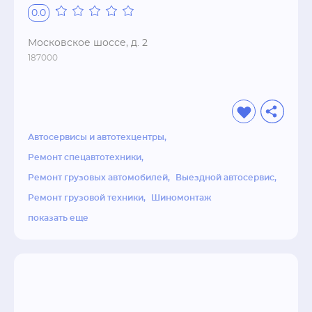
выявить и устранить поломку.

0.0
Для вас, мы готовы выполнить ремонт АКПП, 
Московское шоссе, д. 2
ремонт двигателя, ремонт электронных 
187000
систем управления автомобиля, замену масла, 
ремонт выхлопных систем, ремонт дизельных 
двигателей, ремонт подвески, сход-развал, 
ремонт электрооборудования.

Автосервисы и автотехцентры
Также, к вашим услугам грузовой и легковой 
Ремонт спецавтотехники
шиномонтаж.
Ремонт грузовых автомобилей
Выездной автосервис
Ремонт грузовой техники
Шиномонтаж
показать еще