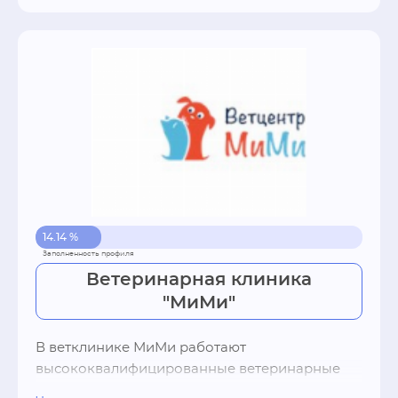
В нашем центре есть не только 
оборудованные места для Вашего питомца, 
но и просторы для интенсивного выгула, 
физического развития и выносливости. Ваш 
питомец окунется в отношения с другими 
сородичами (по желанию владельца), что 
положительно скажется на его здоровье и 
социализации. Гостиница для животных это 
прекрасное самочувствие ваших питомцев в 
уютной (домашней) обстановке, где за ними 
будут смотреть и ухаживать специалисты 
14.14 %
нашего центра на протяжении всего периода 
проживания.
Ветеринарная клиника
"МиМи"
В ветклинике МиМи работают 
высококвалифицированные ветеринарные 
специалисты. Главный врач Центра – Боброва 