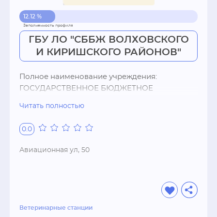
12.12 %
ГБУ ЛО "СББЖ ВОЛХОВСКОГО
И КИРИШСКОГО РАЙОНОВ"
Полное наименование учреждения: 
ГОСУДАРСТВЕННОЕ БЮДЖЕТНОЕ 
УЧРЕЖДЕНИЕ ЛЕНИНГРАДСКОЙ ОБЛАСТИ 
Читать полностью
"СТАНЦИЯ ПО БОРЬБЕ С БОЛЕЗНЯМИ 
ЖИВОТНЫХ ВОЛХОВСКОГО И КИРИШСКОГО 
0.0
РАЙОНОВ".

Адрес: Россия, Ленинградская обл, 
Авиационная ул, 50
Волховский р-н, Волхов г, Авиационная ул, 50.

Организацией руководит Николай Семенович 
Васильев (должность: начальник).

Учредитель: УПРАВЛЕНИЕ ВЕТЕРИНАРИИ 
ЛЕНИНГРАДСКОЙ ОБЛАСТИ.Реквизиты:

Ветеринарные станции
Организации присвоен ОГРН 1054700010243.
