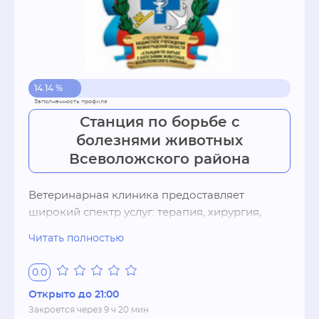
14.14 %
Станция по борьбе с
болезнями животных
Всеволожского района
Ветеринарная клиника предоставляет 
широкий спектр услуг: терапия, хирургия, 
кардиология, офтальмология, УЗИ, 
Читать полностью
вакцинация, электронное меченье, 
оформление ВСД,  ветеринарная аптека, 
0.0
ветеринарная лаборатория, груминг.
Открыто до 21:00
Закроется через 9 ч 20 мин