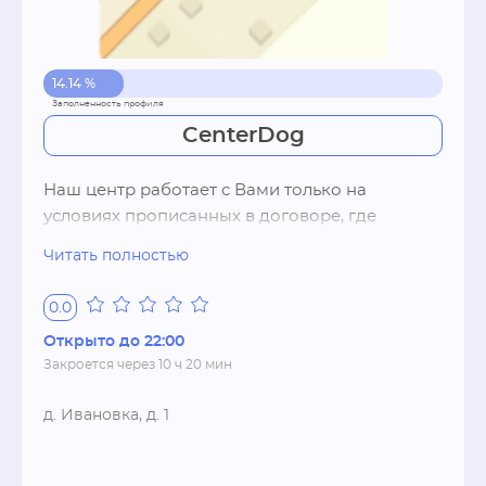
14.14 %
CenterDog
Наш центр работает с Вами только на 
условиях прописанных в договоре, где 
указаны все требования по оказанию той или 
Читать полностью
иной услуги. Вне зависимости от оказания 
услуги Ваш питомец всегда будет накормлен, 
0.0
выгулен и будет содержаться в чистоте, без 
Открыто до 22:00
нарушения санитарных норм. Наша цель 
Закроется через 10 ч 20 мин
доставить Вам и Вашему питомцу максимум 
комфорта и удобства.

д. Ивановка, д. 1
В нашем центре есть не только 
оборудованные места для Вашего питомца, 