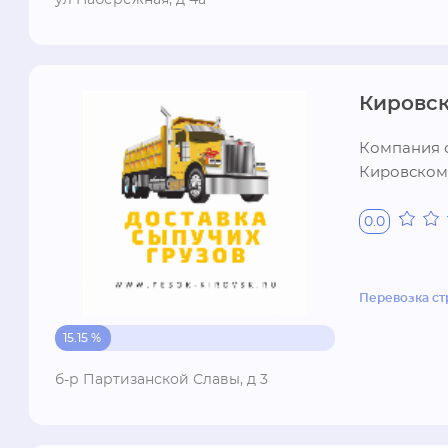
ул Набережная, д 4а
Кировск
Компания о
Кировскому
0.0
Перевозка с
15.15 %
б-р Партизанской Славы, д 3