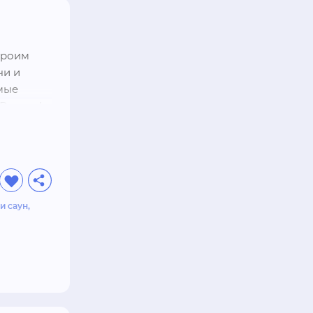
роим 
и и 
ые 
оссии! 

и саун