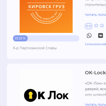
строительн
благоустро
Читать пол
0.0
22.22 %
Сельскохозя
б-р Партизанской Славы
OK-Lock
«ОК-Лок» о
дверей, вс
или шлакоб
более 15 л
Читать пол