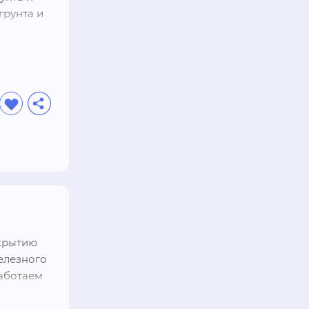
рунта и 
крытию 
елезного 
аботаем 
пания 