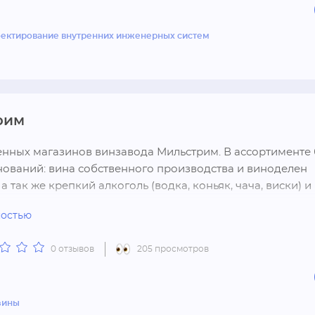
оответствие всех заявленных материалов в договоре

жность гарантировать качество и надежность предостав
нтийное обслуживание

анты оплаты, в том числе беспроцентная рассрочка и кр
ектирование внутренних инженерных систем
радное, ул. Центральная, 1/3

580 58 95

noe.ok-locks.ru
рим
нных магазинов винзавода Мильстрим. В ассортименте 
ований: вина собственного производства и виноделен 
а так же крепкий алкоголь (водка, коньяк, чача, виски) и 
ольные напитки, сопутствующая продукция, подарочная 
ностью
0 отзывов
205 просмотров
зины