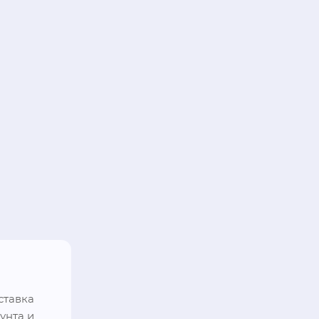
тавка 
нта и 