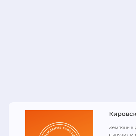
Кировск
Земляные р
сыпучих ма