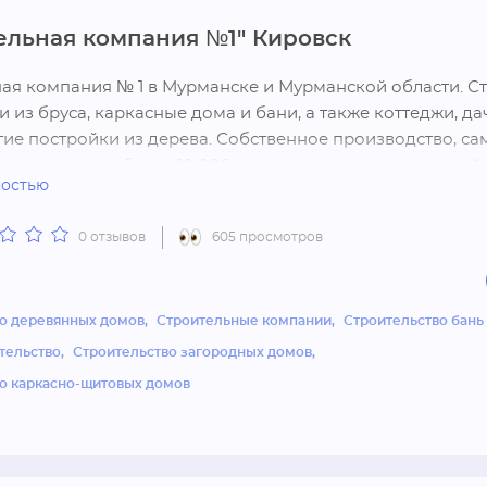
ельная компания №1" Кировск
ая компания № 1 в Мурманске и Мурманской области. Ст
 из бруса, каркасные дома и бани, а также коттеджи, дач
ие постройки из дерева. Собственное производство, сам
ы в регионе и более 10 000 довольных клиентов по всей Р
ностью
выбрать именно нас:

0 отзывов
605 просмотров
кие цены;

енных больших производства;

ески чистый стройматериал;

о деревянных домов
Строительные компании
Строительство бань 
ированные опытные рабочие;

тельство
Строительство загородных домов
и индивидуальные проекты;

о каркасно-щитовых домов
ты по всей России;

000 довольных клиентов и их семей;

на дом и элементы;

предоплаты до начала возведения;
