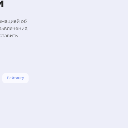
й
рмацией об
азвлечения,
ставить
Рейтингу