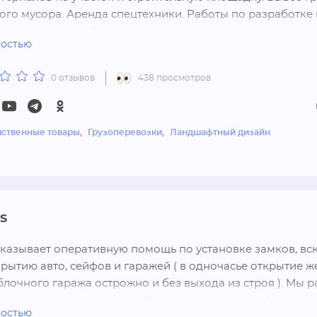
ого мусора. Аренда спецтехники. Работы по разработке г
йству территорий под ключ
ностью
0 отзывов
438 просмотров
йственные товары
Грузоперевозки
Ландшафтный дизайн
s
казывает оперативную помощь по установке замков, вс
крытию авто, сейфов и гаражей ( в одночасье открытие ж
лочного гаража острожно и без выхода из строя ). Мы р
ет, и вскрываем замки какой угодно сложности. Наша ком
ностью